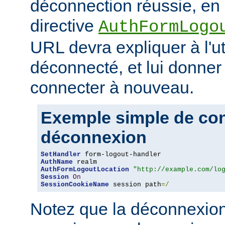
déconnection réussie, en 
directive
AuthFormLogo
URL devra expliquer à l'uti
déconnecté, et lui donner 
connecter à nouveau.
Exemple simple de conf
déconnexion
SetHandler
AuthName
AuthFormLogoutLocation
"http://example.com/lo
Session
On
SessionCookieName
 session path
=/
Notez que la déconnexion 