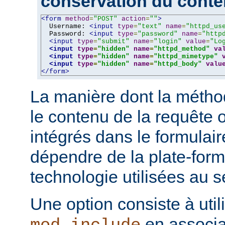
conservation du cont
<form
method
=
"POST"
action
=
""
>
  Username: 
<input
type
=
"text"
name
=
"httpd_us
  Password: 
<input
type
=
"password"
name
=
"http
<input
type
=
"submit"
name
=
"login"
value
=
"Lo
<input
type
=
"hidden"
name
=
"httpd_method"
va
<input
type
=
"hidden"
name
=
"httpd_mimetype"
<input
type
=
"hidden"
name
=
"httpd_body"
valu
</form>
La manière dont la métho
le contenu de la requête o
intégrés dans le formulai
dépendre de la plate-form
technologie utilisées au s
Une option consiste à util
en associa