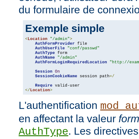
du formulaire de connexio
Exemple simple
<
Location
"/admin"
>
AuthFormProvider
 file

AuthUserFile
"conf/passwd"
AuthType
 form

AuthName
"/admin"
AuthFormLoginRequiredLocation
"http://exa
Session
On
SessionCookieName
 session path
=/
Require
</
Location
>
L'authentification
mod_au
en affectant la valeur
for
. Les directives
AuthType