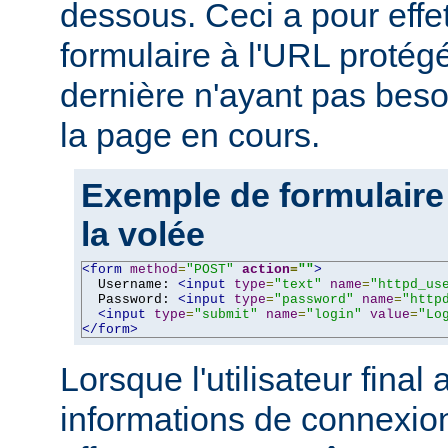
dessous. Ceci a pour effe
formulaire à l'URL protégé
dernière n'ayant pas beso
la page en cours.
Exemple de formulaire
la volée
<form
method
=
"POST"
action
=
""
>
  Username: 
<input
type
=
"text"
name
=
"httpd_us
  Password: 
<input
type
=
"password"
name
=
"http
<input
type
=
"submit"
name
=
"login"
value
=
"Lo
</form>
Lorsque l'utilisateur final 
informations de connexion