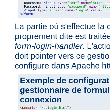
  Username: 
<input
type
=
"text"
name
=
"httpd_us
  Password: 
<input
type
=
"password"
name
=
"http
<input
type
=
"submit"
name
=
"login"
value
=
"Lo
</form>
La partie où s'effectue la
proprement dite est traité
form-login-handler
. L'act
doit pointer vers ce gesti
configure dans Apache ht
Exemple de configurat
gestionnaire de formul
connexion
<
Location
"/dologin.html"
>