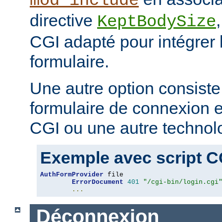
mod_include
directive
KeptBodySize
CGI adapté pour intégrer 
formulaire.
Une autre option consiste
formulaire de connexion en
CGI ou une autre technol
Exemple avec script C
AuthFormProvider
 file

ErrorDocument
401
"/cgi-bin/login.cgi
...
Déconnexion