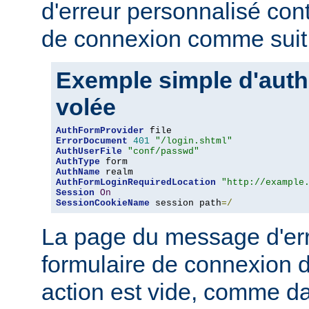
d'erreur personnalisé con
de connexion comme suit 
Exemple simple d'authe
volée
AuthFormProvider
ErrorDocument
401
"/login.shtml"
AuthUserFile
"conf/passwd"
AuthType
AuthName
AuthFormLoginRequiredLocation
"http://example
Session
On
SessionCookieName
 session path
=/
La page du message d'erre
formulaire de connexion d
action est vide, comme da