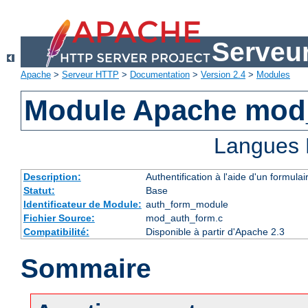
Serveu
Apache
>
Serveur HTTP
>
Documentation
>
Version 2.4
>
Modules
Module Apache mod
Langues 
Description:
Authentification à l'aide d'un formulai
Statut:
Base
Identificateur de Module:
auth_form_module
Fichier Source:
mod_auth_form.c
Compatibilité:
Disponible à partir d'Apache 2.3
Sommaire