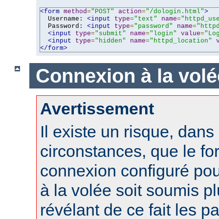
<form
method
=
"POST"
action
=
"/dologin.html"
>
  Username: 
<input
type
=
"text"
name
=
"httpd_us
  Password: 
<input
type
=
"password"
name
=
"http
<input
type
=
"submit"
name
=
"login"
value
=
"Lo
<input
type
=
"hidden"
name
=
"httpd_location"
</form>
Connexion à la volé
Avertissement
Il existe un risque, dans
circonstances, que le fo
connexion configuré po
à la volée soit soumis pl
révélant de ce fait les 