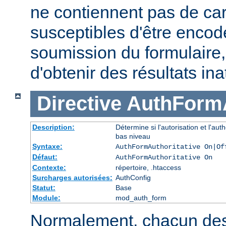
ne contiennent pas de ca
susceptibles d'être encod
soumission du formulaire
d'obtenir des résultats in
Directive
AuthFormA
Description:
Détermine si l'autorisation et l'au
bas niveau
Syntaxe:
AuthFormAuthoritative On|Of
Défaut:
AuthFormAuthoritative On
Contexte:
répertoire, .htaccess
Surcharges autorisées:
AuthConfig
Statut:
Base
Module:
mod_auth_form
Normalement, chacun de