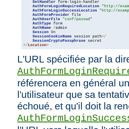
SetHandler
 form-login-handler

AuthFormLoginRequiredLocation
"http://exa
AuthFormLoginSuccessLocation
"http://exam
AuthFormProvider
 file

AuthUserFile
"conf/passwd"
AuthType
 form

AuthName
/
admin

Session
On
SessionCookieName
 session path
=/
SessionCryptoPassphrase
</
Location
>
L'URL spécifiée par la dir
AuthFormLoginRequir
référencera en général u
l'utilisateur que sa tenta
échoué, et qu'il doit la re
AuthFormLoginSucces