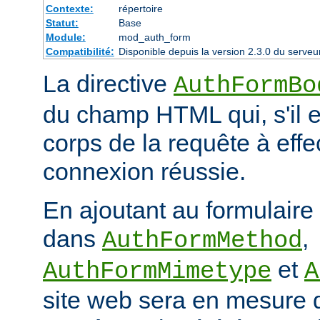
Contexte:
répertoire
Statut:
Base
Module:
mod_auth_form
Compatibilité:
Disponible depuis la version 2.3.0 du serv
La directive
AuthFormBo
du champ HTML qui, s'il e
corps de la requête à eff
connexion réussie.
En ajoutant au formulaire
dans
,
AuthFormMethod
et
AuthFormMimetype
A
site web sera en mesure 