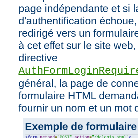
page indépendante et si la
d'authentification échoue, l
redirigé vers un formulai
à cet effet sur le site web,
directive
AuthFormLoginRequir
général, la page de conn
formulaire HTML demandant
fournir un nom et un mot 
Exemple de formulaire
<form
method
=
"POST"
action
=
"/dologin.html"
>