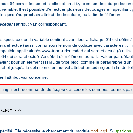
base64 sera effectué, et si elle est
, c'est un décodage des ent
entity
 variable. Il est possible d'effectuer plusieurs décodages en spécifiant
les jusqu'au prochain attribut de décodage, ou la fin de l'élément.
récéder
l'attribut
correspondant.
var
spéciaux que la variable contient avant leur affichage. S'il est défini 
ra effectué (aussi connu sous le nom de codage avec caractères % , il
mpatible application/x-www-form-urlencoded qui sera effectué (à utilis
e64 qui sera effectué. Au début d'un élément
, la valeur par défau
echo
vient pour un élément HTML de type bloc, comme le paragraphe d'un te
a effet jusqu'à la définition d'un nouvel attribut
ou la fin de l'
encoding
r l'attribut
concerné.
var
ripting, il est recommandé de
toujours
encoder les données fournies par l
TRING" -->
pécifié. Elle nécessite le chargement du module
. Si
mod_cgi
Options