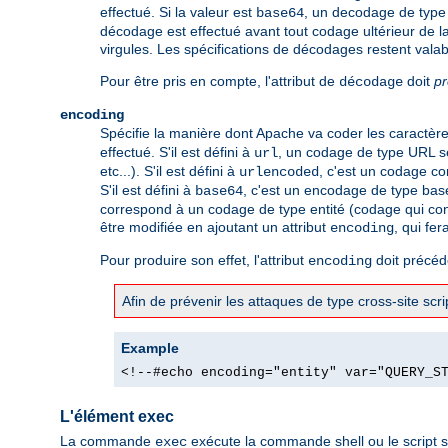
effectué. Si la valeur est
, un decodage de type 
base64
décodage est effectué avant tout codage ultérieur de la
virgules. Les spécifications de décodages restent valab
Pour être pris en compte, l'attribut de
doit
p
décodage
encoding
Spécifie la manière dont Apache va coder les caractères 
effectué. S'il est défini à
, un codage de type URL se
url
etc...). S'il est défini à
, c'est un codage co
urlencoded
S'il est défini à
, c'est un encodage de type bas
base64
correspond à un codage de type entité (codage qui con
être modifiée en ajoutant un attribut
, qui fer
encoding
Pour produire son effet, l'attribut
doit précéde
encoding
Afin de prévenir les attaques de type cross-site sc
Example
<!--#echo encoding="entity" var="QUERY_S
L'élément exec
La commande
exécute la commande shell ou le script s
exec