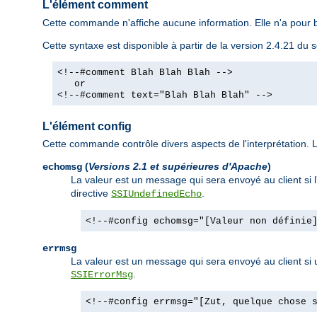
L'élément comment
Cette commande n'affiche aucune information. Elle n'a pour b
Cette syntaxe est disponible à partir de la version 2.4.21 d
<!--#comment Blah Blah Blah -->
or
<!--#comment text="Blah Blah Blah" -->
L'élément config
Cette commande contrôle divers aspects de l'interprétation. Le
(
Versions 2.1 et supérieures d'Apache
)
echomsg
La valeur est un message qui sera envoyé au client si 
directive
.
SSIUndefinedEcho
<!--#config echomsg="[Valeur non définie
errmsg
La valeur est un message qui sera envoyé au client si un
.
SSIErrorMsg
<!--#config errmsg="[Zut, quelque chose 