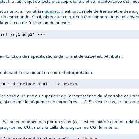
ts. Il a fait l'objet de tests plus approfondis et sa maintenance est mieu
us unix, si l'on utilise
suexec
, il est impossible de transmettre des
s la commande. Ainsi, alors que ce qui suit fonctionnera sous unix ave
ans le cas de l'utilisation de suexec :
perl arg1 arg2" -->
 en fonction des spécifications de format de
. Attributs :
sizefmt
e contenant le document en cours d'interprétation.
le="mod_include.html" --> octets.
hier situé à un niveau supérieur de l'arborescence du répertoire couran
, ni contenir la séquence de caractères
. Si c'est le cas, le messa
../
 S'il ne commence pas par un slash (/), il est considéré comme relati
'un programme CGI, mais la taille du programme CGI lui-même.