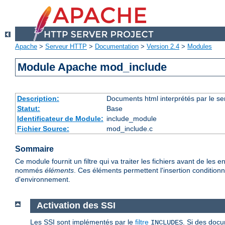
Apache
>
Serveur HTTP
>
Documentation
>
Version 2.4
>
Modules
Module Apache mod_include
Description:
Documents html interprétés par le se
Statut:
Base
Identificateur de Module:
include_module
Fichier Source:
mod_include.c
Sommaire
Ce module fournit un filtre qui va traiter les fichiers avant de l
nommés
éléments
. Ces éléments permettent l'insertion conditionne
d'environnement.
Activation des SSI
Les SSI sont implémentés par le
filtre
. Si des docu
INCLUDES