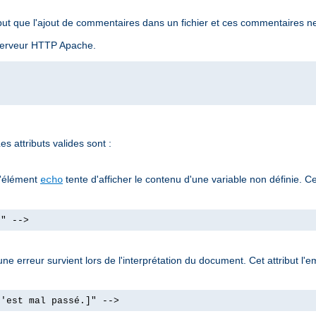
ut que l'ajout de commentaires dans un fichier et ces commentaires ne
u serveur HTTP Apache.
s attributs valides sont :
l'élément
tente d'afficher le contenu d'une variable non définie. Ce
echo
]" -->
e erreur survient lors de l'interprétation du document. Cet attribut l'e
s'est mal passé.]" -->