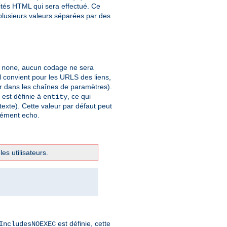
ités HTML qui sera effectué. Ce
 plusieurs valeurs séparées par des
à
, aucun codage ne sera
none
 convient pour les URLS des liens,
er dans les chaînes de paramètres).
t est définie à
, ce qui
entity
xte). Cette valeur par défaut peut
élément echo.
es utilisateurs.
est définie, cette
IncludesNOEXEC