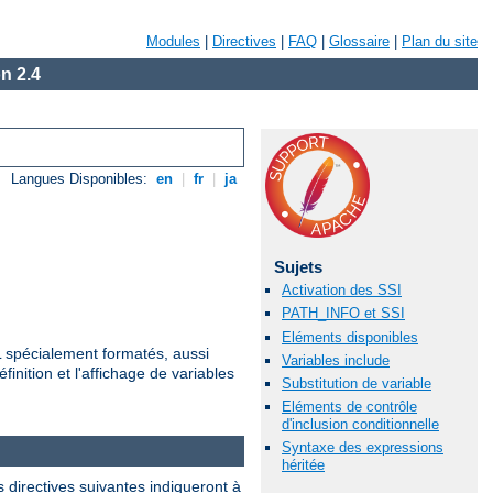
Modules
|
Directives
|
FAQ
|
Glossaire
|
Plan du site
n 2.4
Langues Disponibles:
en
|
fr
|
ja
Sujets
Activation des SSI
PATH_INFO et SSI
Eléments disponibles
ML spécialement formatés, aussi
Variables include
finition et l'affichage de variables
Substitution de variable
Eléments de contrôle
d'inclusion conditionnelle
Syntaxe des expressions
héritée
 directives suivantes indiqueront à