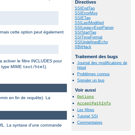
Directives
SSIEndTag
SSIErrorMsg
SSIETag
SSILastModified
SSILegacyExprParser
 mais cette option peut également
SSIStartTag
SSITimeFormat
SSIUndefinedEcho
XBitHack
Traitement des bugs
a activer le filtre INCLUDES pour
Journal des modifications de
r type MIME
).
text/html
httpd
Problèmes connus
Signaler un bug
Voir aussi
Options
emin en fin de requête). La
AcceptPathInfo
Les filtres
Tutoriel SSI
Commentaires
ML. La syntaxe d'une commande