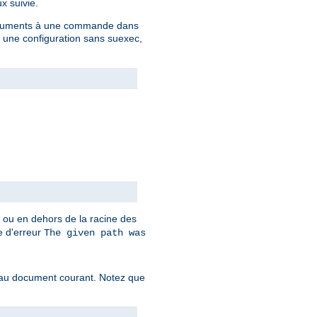
x suivie.
 arguments à une commande dans
c une configuration sans suexec,
t ou en dehors de la racine des
ge d'erreur
The given path was
f au document courant. Notez que