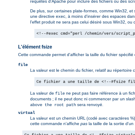
requêtes d'Apache pour inclure des fichiers ou des scrip
De plus, sur certaines plate-formes, comme Win32, et so
une directive
, à moins d'insérer des espaces dan
exec
l'effet produit ne sera pas celui désiré sous Win32, ou d
<!--#exec cmd="perl /chemin/vers/script_
L'élément fsize
Cette commande permet d'afficher la taille du fichier spécifié
file
La valeur est le chemin du fichier, relatif au répertoir
Ce fichier a une taille de <!--#fsize fi
La valeur de
ne peut pas faire référence à un fic
file
documents ; il ne peut donc ni commencer par un slash
sera renvoyé.
above the root path
virtual
La valeur est un chemin URL (codé avec caractères %).
cette commande n'affiche
pas
la taille de la sortie d