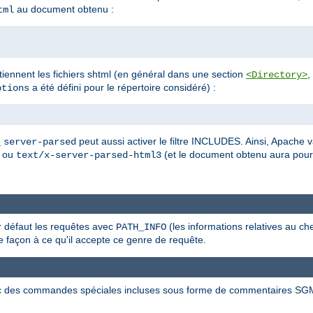
au document obtenu :
tml
ontiennent les fichiers shtml (en général dans une section
,
<Directory>
a été défini pour le répertoire considéré) :
tions
e
peut aussi activer le filtre INCLUDES. Ainsi, Apache v
server-parsed
ou
(et le document obtenu aura pou
text/x-server-parsed-html3
ar défaut les requêtes avec
(les informations relatives au ch
PATH_INFO
 façon à ce qu'il accepte ce genre de requête.
c des commandes spéciales incluses sous forme de commentaires SG