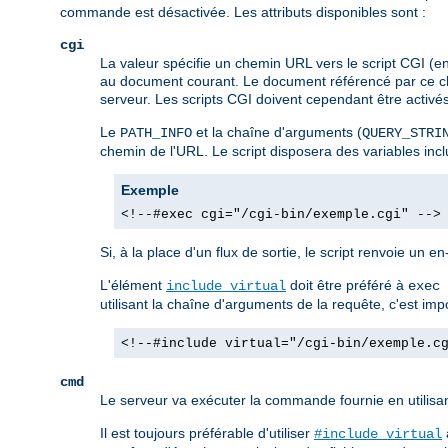
commande est désactivée. Les attributs disponibles sont :
cgi
La valeur spécifie un chemin URL vers le script CGI (e
au document courant. Le document référencé par ce che
serveur. Les scripts CGI doivent cependant être activés d
Le
et la chaîne d'arguments (
PATH_INFO
QUERY_STRI
chemin de l'URL. Le script disposera des variables in
Exemple
<!--#exec cgi="/cgi-bin/exemple.cgi" -->
Si, à la place d'un flux de sortie, le script renvoie un e
L'élément
doit être préféré à
include virtual
exec 
utilisant la chaîne d'arguments de la requête, c'est im
<!--#include virtual="/cgi-bin/exemple.c
cmd
Le serveur va exécuter la commande fournie en utilisa
Il est toujours préférable d'utiliser
#include virtual