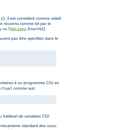
), il est considéré comme relatif
re reconnu comme tel par le
ou l'
).
s
Options
ExecCGI
uvent pas
être spécifiés dans le
mentaires à un programme CGI en
comme suit :
irtual
eu habituel de variables CGI.
e mécanisme standard des sous-