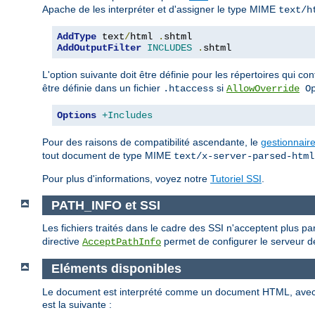
Apache de les interpréter et d'assigner le type MIME
text/h
AddType
 text
/
html 
.
AddOutputFilter
INCLUDES
.
shtml
L'option suivante doit être définie pour les répertoires qui c
être définie dans un fichier
si
.htaccess
AllowOverride
Op
Options
+Includes
Pour des raisons de compatibilité ascendante, le
gestionnair
tout document de type MIME
text/x-server-parsed-html
Pour plus d'informations, voyez notre
Tutoriel SSI
.
PATH_INFO et SSI
Les fichiers traités dans le cadre des SSI n'acceptent plus p
directive
permet de configurer le serveur de
AcceptPathInfo
Eléments disponibles
Le document est interprété comme un document HTML, ave
est la suivante :