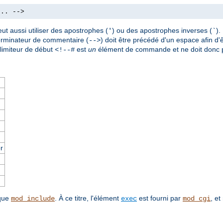
.. -->
ut aussi utiliser des apostrophes (
) ou des apostrophes inverses (
)
'
`
terminateur de commentaire (
) doit être précédé d'un espace afin d'ê
-->
imiteur de début
est
un
élément de commande et ne doit donc p
<!--#
r
 que
. À ce titre, l'élément
est fourni par
, et
mod_include
exec
mod_cgi