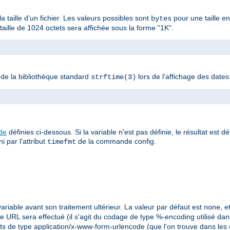
la taille d'un fichier. Les valeurs possibles sont
pour une taille e
bytes
ille de 1024 octets sera affichée sous la forme "1K".
n de la bibliothèque standard
lors de l'affichage des dates
strftime(3)
>
ude
définies ci-dessous. Si la variable n'est pas définie, le résultat est d
i par l'attribut
de la commande config.
timefmt
ariable avant son traitement ultérieur. La valeur par défaut est
, 
none
 URL sera effectué (il s'agit du codage de type %-encoding utilisé dans 
ts de type application/x-www-form-urlencode (que l'on trouve dans les