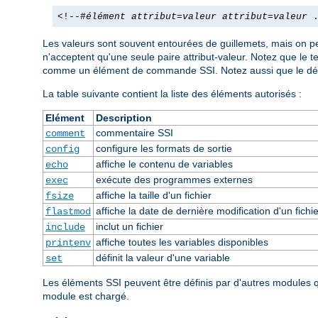
<!--#
élément
attribut
=
valeur
attribut
=
valeur
.
Les valeurs sont souvent entourées de guillemets, mais on pe
n'acceptent qu'une seule paire attribut-valeur. Notez que le 
comme un élément de commande SSI. Notez aussi que le dél
La table suivante contient la liste des éléments autorisés :
Elément
Description
commentaire SSI
comment
configure les formats de sortie
config
affiche le contenu de variables
echo
exécute des programmes externes
exec
affiche la taille d'un fichier
fsize
affiche la date de dernière modification d'un fichie
flastmod
inclut un fichier
include
affiche toutes les variables disponibles
printenv
définit la valeur d'une variable
set
Les éléments SSI peuvent être définis par d'autres modules
module est chargé.