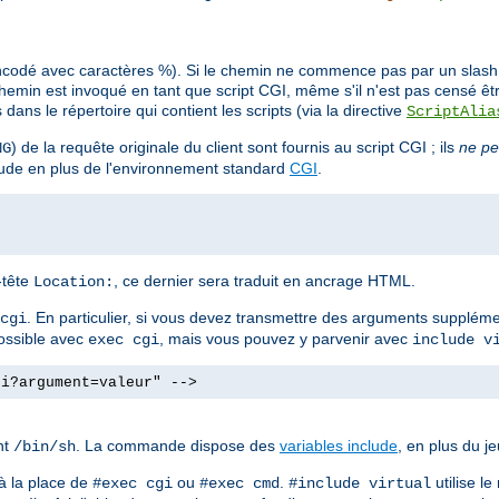
ncodé avec caractères %). Si le chemin ne commence pas par un slash (/
min est invoqué en tant que script CGI, même s'il n'est pas censé êt
ans le répertoire qui contient les scripts (via la directive
ScriptAlia
) de la requête originale du client sont fournis au script CGI ; ils
ne pe
NG
clude en plus de l'environnement standard
CGI
.
n-tête
, ce dernier sera traduit en ancrage HTML.
Location:
. En particulier, si vous devez transmettre des arguments supplé
cgi
possible avec
, mais vous pouvez y parvenir avec
exec cgi
include v
gi?argument=valeur" -->
nt
. La commande dispose des
variables include
, en plus du j
/bin/sh
à la place de
ou
.
utilise l
#exec cgi
#exec cmd
#include virtual