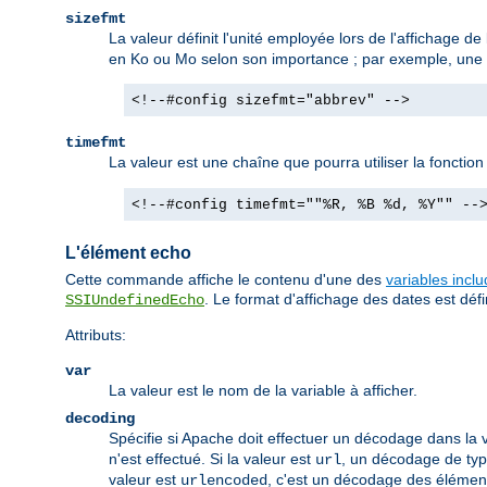
sizefmt
La valeur définit l'unité employée lors de l'affichage de 
en Ko ou Mo selon son importance ; par exemple, une ta
<!--#config sizefmt="abbrev" -->
timefmt
La valeur est une chaîne que pourra utiliser la fonctio
<!--#config timefmt=""%R, %B %d, %Y"" --
L'élément echo
Cette commande affiche le contenu d'une des
variables incl
. Le format d'affichage des dates est défin
SSIUndefinedEcho
Attributs:
var
La valeur est le nom de la variable à afficher.
decoding
Spécifie si Apache doit effectuer un décodage dans la v
n'est effectué. Si la valeur est
, un décodage de type
url
valeur est
, c'est un décodage des élémen
urlencoded