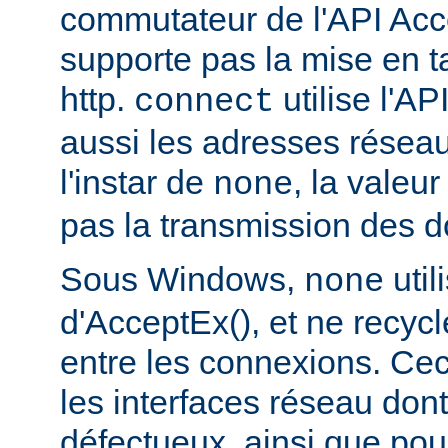
commutateur de l'API Acce
supporte pas la mise en 
http.
utilise l'AP
connect
aussi les adresses réseau
l'instar de
, la valeu
none
pas la transmission des d
Sous Windows,
util
none
d'AcceptEx(), et ne recyc
entre les connexions. Ceci
les interfaces réseau dont 
défectueux, ainsi que pou