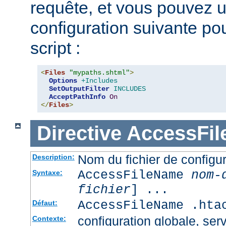
requête, et vous pouvez ut
configuration suivante pour
script :
<
Files
"mypaths.shtml"
>
Options
+Includes
SetOutputFilter
INCLUDES
AcceptPathInfo
On
</
Files
>
Directive
AccessFi
Nom du fichier de configur
Description:
AccessFileName
nom-
Syntaxe:
fichier
] ...
AccessFileName .hta
Défaut:
configuration globale, serv
Contexte: