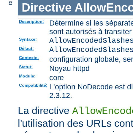
Directive
AllowEnc
Détermine si les sépara
Description:
sont autorisés à transite
AllowEncodedSlashe
Syntaxe:
AllowEncodedSlashe
Défaut:
configuration globale, ser
Contexte:
Noyau httpd
Statut:
core
Module:
L'option NoDecode est di
Compatibilité:
2.3.12.
La directive
AllowEncod
l'utilisation des URLs co