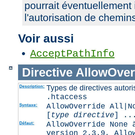
pourrait éventuellement 
l'autorisation de chemin
Voir aussi
AcceptPathInfo
Directive
AllowOver
Types de directives autori
Description:
.htaccess
AllowOverride All|N
Syntaxe:
[
type directive
] ..
AllowOverride None 
Défaut:
version 2.3.9, Allo