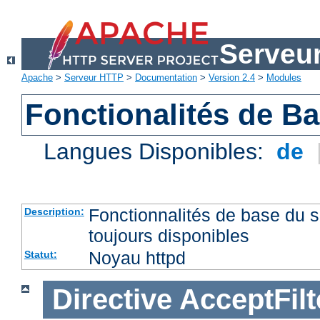
Serveu
Apache
>
Serveur HTTP
>
Documentation
>
Version 2.4
>
Modules
Fonctionalités de B
Langues Disponibles:
de
Fonctionnalités de base du
Description:
toujours disponibles
Noyau httpd
Statut:
Directive
AcceptFilt