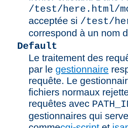
/test/here.html/m
acceptée si
/test/he
correspond à un nom de
Default
Le traitement des requ
par le
gestionnaire
resp
requête. Le gestionnai
fichiers normaux rejett
requêtes avec
PATH_I
gestionnaires qui serve
comme
cgi-script
et
isa