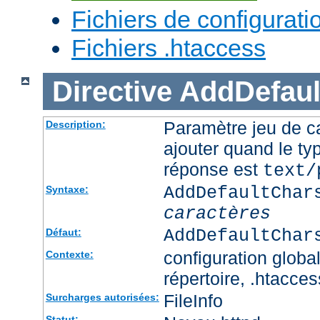
Fichiers de configurati
Fichiers .htaccess
Directive
AddDefaul
Paramètre jeu de ca
Description:
ajouter quand le ty
réponse est
text/
AddDefaultChar
Syntaxe:
caractères
AddDefaultChar
Défaut:
configuration global
Contexte:
répertoire, .htacces
FileInfo
Surcharges autorisées:
Statut: