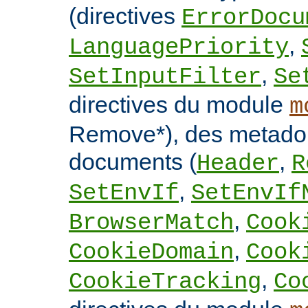
(directives
ErrorDocu
,
LanguagePriority
,
SetInputFilter
Se
directives du module
m
Remove*), des metado
documents (
,
Header
R
,
SetEnvIf
SetEnvIf
,
BrowserMatch
Cook
,
CookieDomain
Cook
,
CookieTracking
Co