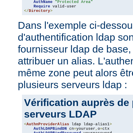
AuthName
"Protected Area"
Require
</
Directory
>
Dans l'exemple ci-dessou
d'authentification ldap son
fournisseur ldap de base, 
attribuer un alias. L'authe
même zone peut alors être
plusieurs serveurs ldap :
Vérification auprès de
serveurs LDAP
<
AuthnProviderAlias
 ldap ldap-alias1
>
AuthLDAPBindDN
 cn
=
youruser
,
o
=
ctx
