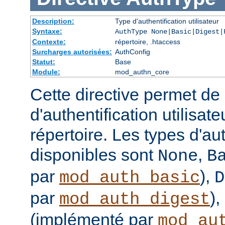
Description:
Type d'authentification utilisateur
Syntaxe:
AuthType None|Basic|Digest|
Contexte:
répertoire, .htaccess
Surcharges autorisées:
AuthConfig
Statut:
Base
Module:
mod_authn_core
Cette directive permet de d
d'authentification utilisat
répertoire. Les types d'aut
disponibles sont
,
None
B
par
),
mod_auth_basic
D
par
),
mod_auth_digest
(implémenté par
mod_au