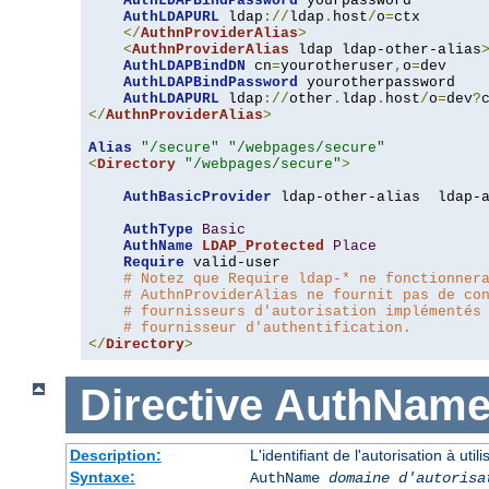
AuthLDAPBindPassword
 yourpassword

AuthLDAPURL
 ldap
://
ldap
.
host
/
o
=
ctx

</
AuthnProviderAlias
>
<
AuthnProviderAlias
 ldap ldap-other-alias
AuthLDAPBindDN
 cn
=
yourotheruser
,
o
=
dev

AuthLDAPBindPassword
 yourotherpassword

AuthLDAPURL
 ldap
://
other
.
ldap
.
host
/
o
=
dev
?
</
AuthnProviderAlias
>
Alias
"/secure"
"/webpages/secure"
<
Directory
"/webpages/secure"
>
AuthBasicProvider
 ldap-other-alias  ldap-a
AuthType
Basic
AuthName
LDAP_Protected
Place
Require
 valid-user

# Notez que Require ldap-* ne fonctionner
# AuthnProviderAlias ne fournit pas de co
# fournisseurs d'autorisation implémentés
# fournisseur d'authentification.
</
Directory
>
Directive
AuthNam
Description:
L'identifiant de l'autorisation à uti
Syntaxe:
AuthName
domaine d'autorisa