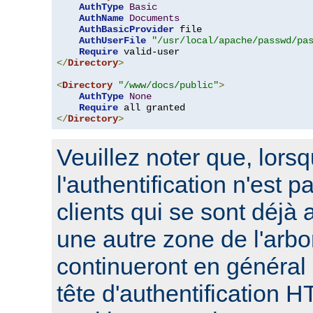
AuthType
Basic
AuthName
Documents
AuthBasicProvider
 file

AuthUserFile
"/usr/local/apache/passwd/pa
Require
</
Directory
>
<
Directory
"/www/docs/public"
>
AuthType
None
Require
</
Directory
>
Veuillez noter que, lors
l'authentification n'est p
clients qui se sont déjà 
une autre zone de l'arbo
continueront en général
tête d'authentification 