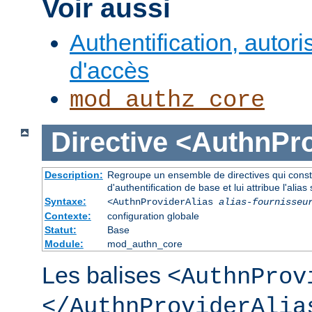
Voir aussi
Authentification, autori
d'accès
mod_authz_core
Directive
<AuthnPro
Description:
Regroupe un ensemble de directives qui consti
d'authentification de base et lui attribue l'alias 
Syntaxe:
<AuthnProviderAlias
alias-fournisseu
Contexte:
configuration globale
Statut:
Base
Module:
mod_authn_core
Les balises
<AuthnProv
</AuthnProviderAlia