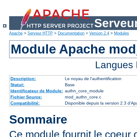
Serveu
Apache
>
Serveur HTTP
>
Documentation
>
Version 2.4
>
Modules
Module Apache mod
Langues 
Description:
Le noyau de l'authentification
Statut:
Base
Identificateur de Module:
authn_core_module
Fichier Source:
mod_authn_core.c
Compatibilité:
Disponible depuis la version 2.3 d'A
Sommaire
Ce module fournit le coeur 