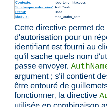
Contexte:
répertoire, .htaccess
Surcharges autorisées:
AuthConfig
Statut:
Base
Module:
mod_authn_core
Cette directive permet de dé
d'autorisation pour un rép
identifiant est fourni au c
qu'il sache quels nom d'ut
passe envoyer.
AuthNam
argument ; s'il contient de
être entouré de guillemet
fonctionner, la directive
A
utilisée en combinaison a