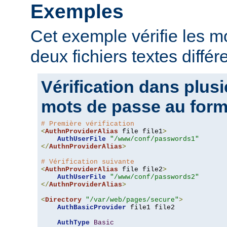
Exemples
Cet exemple vérifie les 
deux fichiers textes différ
Vérification dans plusi
mots de passe au form
# Première vérification
<
AuthnProviderAlias
 file file1
>
AuthUserFile
"/www/conf/passwords1"
</
AuthnProviderAlias
>
# Vérification suivante
<
AuthnProviderAlias
 file file2
>
AuthUserFile
"/www/conf/passwords2"
</
AuthnProviderAlias
>
<
Directory
"/var/web/pages/secure"
>
AuthBasicProvider
 file1 file2

AuthType
Basic