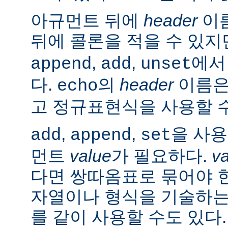
아규먼트 뒤에
header
이름
뒤에 콜론을 적을 수 있지
,
,
에서
append
add
unset
다.
의
header
이름은
echo
고 정규표현식을 사용할 수
,
,
을 사
add
append
set
먼트
value
가 필요하다.
v
다면 쌍따옴표로 묶어야 
자열이나 형식을 기술하는
를 같이 사용할 수도 있다