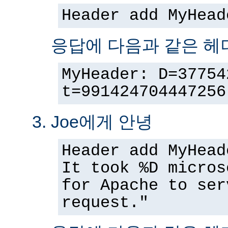
Header add MyHead
응답에 다음과 같은 헤
MyHeader: D=37754
t=991424704447256
Joe에게 안녕
Header add MyHead
It took %D micros
for Apache to ser
request."