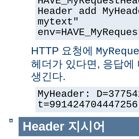
HAVE_MyRequestHea
Header add MyHead
mytext"
env=HAVE_MyReques
HTTP 요청에
MyRequ
헤더가 있다면, 응답에
생긴다.
MyHeader: D=37754
t=991424704447256
Header
지시어