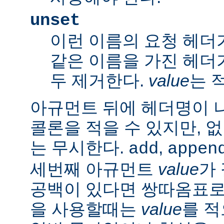
unset
이런 이름의 요청 헤더
같은 이름을 가진 헤더
두 제거한다.
value
는 
아규먼트 뒤에 헤더명이 
콜론을 적을 수 있지만, 
는 무시한다.
,
add
appen
세번째 아규먼트
value
가
공백이 있다면 쌍따옴표로 묶
을 사용할때는
value
를 적