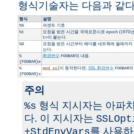
형식기술자는 다음과 같다
형식
설명
퍼센트 기호
%%
요청을 받은 시간을 국제표준시로 epoch (1970
%t
이 붙는다.
t=
요청을 받은 시간부터 헤더를 네트웍에 쓸때까지 걸
%D
는다.
환경변수
의 내용.
%
FOOBAR
{FOOBAR}e
이 동작한다면,
SSL 환경변수
의
%
mod_ssl
FOOBAR
{FOOBAR}s
주의
형식 지시자는 아파치 
%s
다. 이 지시자는
SSLOpt
를 사용하
+StdEnvVars